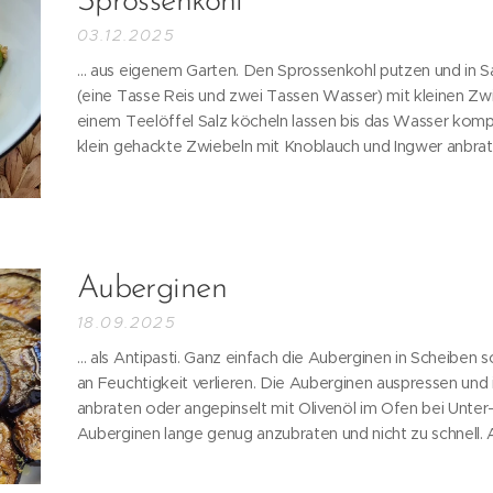
Sprossenkohl
03.12.2025
… aus eigenem Garten. Den Sprossenkohl putzen und in Sa
(eine Tasse Reis und zwei Tassen Wasser) mit kleinen Zw
einem Teelöffel Salz köcheln lassen bis das Wasser kompl
klein gehackte Zwiebeln mit Knoblauch und Ingwer anbrat
Auberginen
18.09.2025
… als Antipasti. Ganz einfach die Auberginen in Scheiben s
an Feuchtigkeit verlieren. Die Auberginen auspressen und
anbraten oder angepinselt mit Olivenöl im Ofen bei Unter- u
Auberginen lange genug anzubraten und nicht zu schnell. A