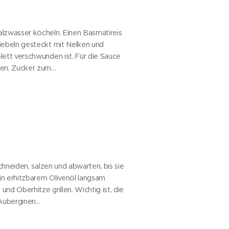
lzwasser köcheln. Einen Basmatireis
iebeln gesteckt mit Nelken und
ett verschwunden ist. Für die Sauce
en, Zucker zum...
chneiden, salzen und abwarten, bis sie
 in erhitzbarem Olivenöl langsam
nd Oberhitze grillen. Wichtig ist, die
uberginen...