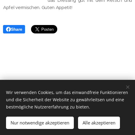
das Dressing gut mit dem Rettich und
Apfel vermischen. Guten Appetit!
Share
Wir verwenden Cookies, um das einwandfreie Funktionieren
und die Sicherheit der Website zu gewährleitsen und eine
bestmögliche Nutzererfahrung zu bieten.
2023 ehrne.bio, Sebastianstr. 25, 6800 Feldkirch/Gisingen
Nur notwendige akzeptieren
Impressum
Datenschutzerklärung
Alle akzeptieren
Cookies