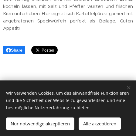
köcheln lassen, mit Salz und Pfeffer würzen und frischen
Kren unterheben. Hier eignet sich Kartoffelpüree garniert mit
angebratenen Speckwürfeln perfekt als Beilage. Guten
Appetit!
Share
Wir verwenden Cookies, um das einwandfreie Funktionieren
und die Sicherheit der Website zu gewährleitsen und eine
bestmögliche Nutzererfahrung zu bieten.
2023 ehrne.bio, Sebastianstr. 25, 6800 Feldkirch/Gisingen
Nur notwendige akzeptieren
Impressum
Datenschutzerklärung
Alle akzeptieren
Cookies