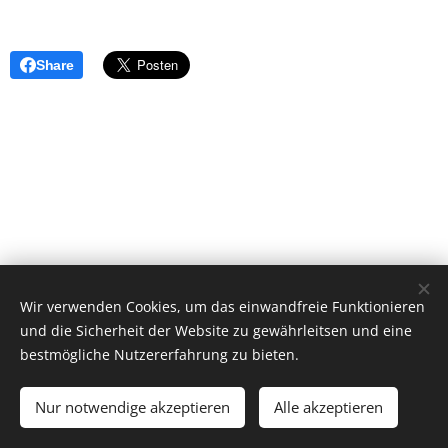
Share
Wir verwenden Cookies, um das einwandfreie Funktionieren
und die Sicherheit der Website zu gewährleitsen und eine
bestmögliche Nutzererfahrung zu bieten.
2023 ehrne.bio, Sebastianstr. 25, 6800 Feldkirch/Gisingen
Nur notwendige akzeptieren
Impressum
Datenschutzerklärung
Alle akzeptieren
Cookies